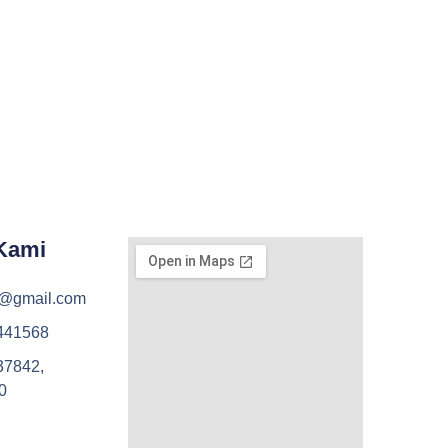
Kami
s@gmail.com
441568
37842,
0