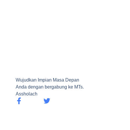
Wujudkan Impian Masa Depan
Anda dengan bergabung ke MTs.
Assholach
F
T
a
w
c
i
e
t
b
t